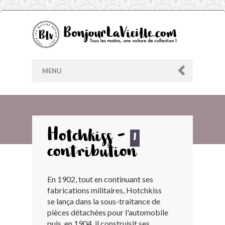
MENU
AU HASARD
Hotchkiss -
1
contribution
ARCHIVES
En 1902, tout en continuant ses
LES CONTRIBUTEURS
fabrications militaires, Hotchkiss
se lança dans la sous-traitance de
LE BLOG
pièces détachées pour l'automobile
puis, en 1904, il construisit ses