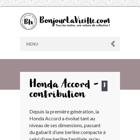
MENU
AU HASARD
Honda Accord -
1
contribution
ARCHIVES
Depuis la première génération, la
LES CONTRIBUTEURS
Honda Accord a évolué tant au
niveau de ses dimensions, passant
LE BLOG
du gabarit d’une berline compacte à
celui d’une berline familiale, qu’au