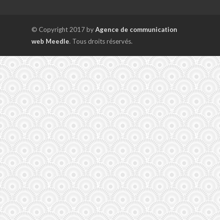
© Copyright 2017 by
Agence de communication
web Meedle
. Tous droits réservés.