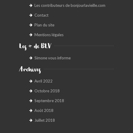
Les contributeurs de bonjourlavieille.com
BONJOURLAVIEILLE ?
Contact
MODÈLES ET MARQUES
Plan du site
Mentions légales
COMMENT FONCTIONNE BLV ?
Les + de BLV
Simone vous informe
Archives
Avril 2022
Octobre 2018
Septembre 2018
Août 2018
Juillet 2018