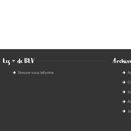
Les + de BLV
Archive
Simone vous informe
A
O
S
A
Ju