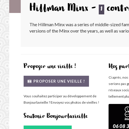
Hillman Minx -
contr
1
The Hillman Minx was a series of middle-sized fa
versions of the Minx over the years, as well as va
Proposer une vieille !
Nos par
Ci après, nos
PROPOSER UNE VIEILLE !
serions pas g
réseaux soci
Vous souhaitez participer au développement de
tellement plu
Bonjourlavieille ? Envoyez vos photos de vieilles !
Soutenir Bonjourlavieille