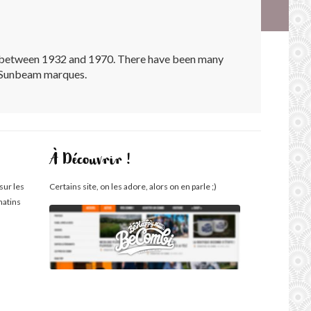
p between 1932 and 1970. There have been many
nd Sunbeam marques.
À Découvrir !
sur les
Certains site, on les adore, alors on en parle ;)
matins