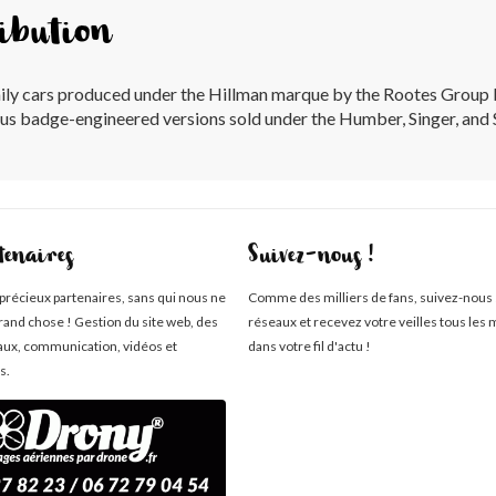
ibution
mily cars produced under the Hillman marque by the Rootes Grou
rious badge-engineered versions sold under the Humber, Singer, a
tenaires
Suivez-nous !
 précieux partenaires, sans qui nous ne
Comme des milliers de fans, suivez-nous 
rand chose ! Gestion du site web, des
réseaux et recevez votre veilles tous les 
aux, communication, vidéos et
dans votre fil d'actu !
s.