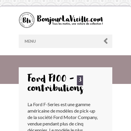
MENU
AU HASARD
Ford F100 -
3
contributions
ARCHIVES
La Ford F-Series est une gamme
LES CONTRIBUTEURS
américaine de modèles de pick-up
de la société Ford Motor Company,
LE BLOG
vendue pendant plus de cinq
décennies. Le modèle le plus