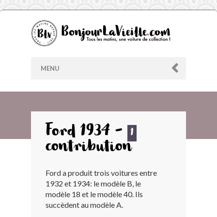
MENU
AU HASARD
Ford 1934 -
1
contribution
ARCHIVES
Ford a produit trois voitures entre
LES CONTRIBUTEURS
1932 et 1934: le modèle B, le
modèle 18 et le modèle 40. Ils
LE BLOG
succèdent au modèle A.