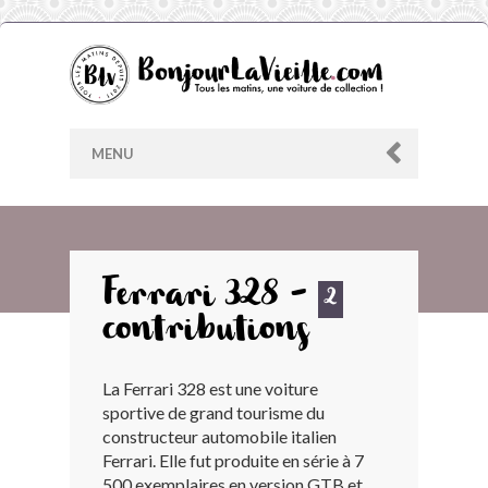
MENU
AU HASARD
Ferrari 328 -
2
contributions
ARCHIVES
La Ferrari 328 est une voiture
LES CONTRIBUTEURS
sportive de grand tourisme du
constructeur automobile italien
LE BLOG
Ferrari. Elle fut produite en série à 7
500 exemplaires en version GTB et