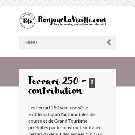
MENU
AU HASARD
Ferrari 250 -
1
contribution
ARCHIVES
Les Ferrari 250 sont une série
LES CONTRIBUTEURS
emblématique d'automobiles de
course et de Grand Tourisme
LE BLOG
produites par le constructeur italien
Ferrari du début des années 1950 au