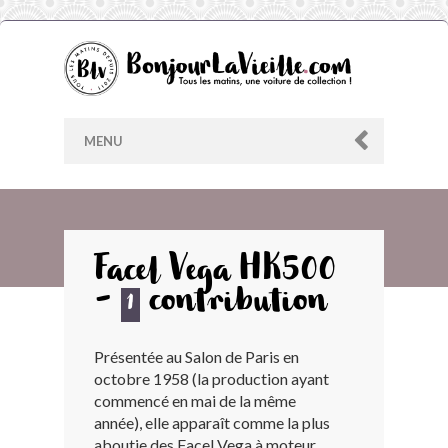
MENU
AU HASARD
Facel Vega HK500
-
contribution
ARCHIVES
1
Présentée au Salon de Paris en
LES CONTRIBUTEURS
octobre 1958 (la production ayant
commencé en mai de la même
LE BLOG
année), elle apparaît comme la plus
aboutie des Facel Vega à moteur