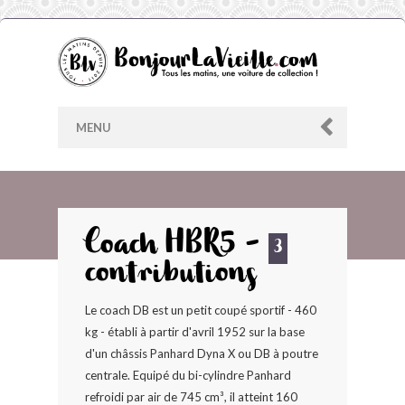
MENU
AU HASARD
Coach HBR5 -
3
contributions
ARCHIVES
Le coach DB est un petit coupé sportif - 460
LES CONTRIBUTEURS
kg - établi à partir d'avril 1952 sur la base
d'un châssis Panhard Dyna X ou DB à poutre
LE BLOG
centrale. Equipé du bi-cylindre Panhard
refroidi par air de 745 cm³, il atteint 160