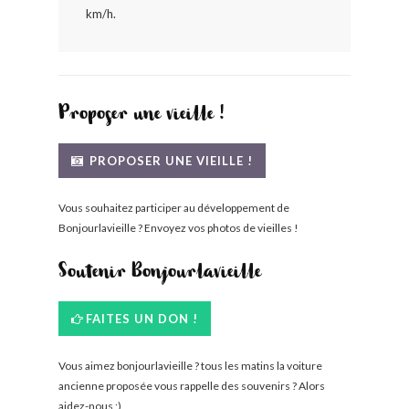
km/h.
BONJOURLAVIEILLE ?
MODÈLES ET MARQUES
Proposer une vieille !
COMMENT FONCTIONNE BLV ?
PROPOSER UNE VIEILLE !
Vous souhaitez participer au développement de
Bonjourlavieille ? Envoyez vos photos de vieilles !
Soutenir Bonjourlavieille
FAITES UN DON !
Vous aimez bonjourlavieille ? tous les matins la voiture
ancienne proposée vous rappelle des souvenirs ? Alors
aidez-nous ;)