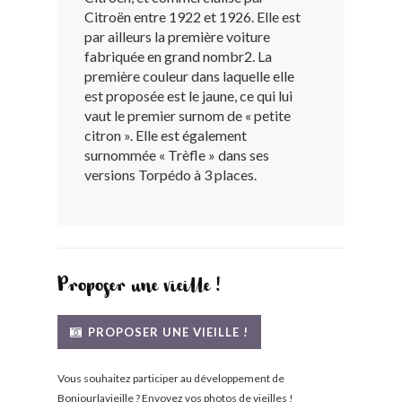
Citroën entre 1922 et 1926. Elle est
BONJOURLAVIEILLE ?
par ailleurs la première voiture
fabriquée en grand nombr2. La
MODÈLES ET MARQUES
première couleur dans laquelle elle
est proposée est le jaune, ce qui lui
vaut le premier surnom de « petite
COMMENT FONCTIONNE BLV ?
citron ». Elle est également
surnommée « Trèfle » dans ses
versions Torpédo à 3 places.
Proposer une vieille !
PROPOSER UNE VIEILLE !
Vous souhaitez participer au développement de
Bonjourlavieille ? Envoyez vos photos de vieilles !