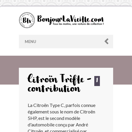
MENU
AU HASARD
Citroën Trèfle -
1
contribution
ARCHIVES
La Citroën Type C, parfois connue
LES CONTRIBUTEURS
également sous le nom de Citroën
5HP, est le second modèle
LE BLOG
d'automobile conçu par André
Citroën, et commercialisé par