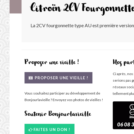
Citroën 2CV Fourgonnett
La 2CV fourgonnette type AU est première version ut
Proposer une vieille !
Nos par
Ci après, nos
PROPOSER UNE VIEILLE !
serions pas g
réseaux soci
Vous souhaitez participer au développement de
tellement plu
Bonjourlavieille ? Envoyez vos photos de vieilles !
Soutenir Bonjourlavieille
FAITES UN DON !