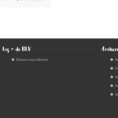
Les + de BLV
Archive
Simone vous informe
A
O
S
A
Ju