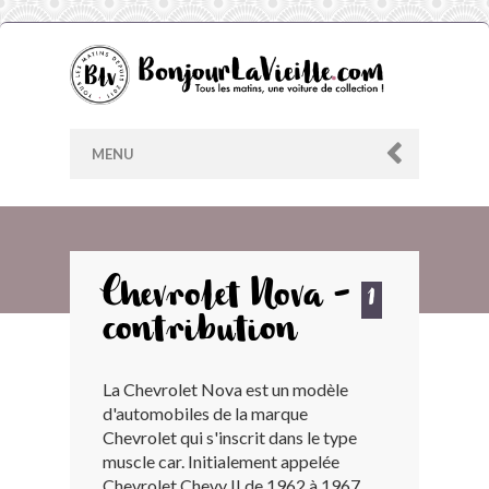
MENU
AU HASARD
Chevrolet Nova -
1
contribution
ARCHIVES
La Chevrolet Nova est un modèle
LES CONTRIBUTEURS
d'automobiles de la marque
Chevrolet qui s'inscrit dans le type
LE BLOG
muscle car. Initialement appelée
Chevrolet Chevy II de 1962 à 1967