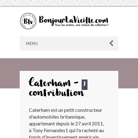
MENU
AU HASARD
Caterham -
1
contribution
ARCHIVES
Caterham est un petit constructeur
LES CONTRIBUTEURS
d'automobiles britannique,
appartenant depuis le 27 avril 2011,
LE BLOG
à Tony Fernandes1 qui l'a racheté au
fonds d'investissement américain