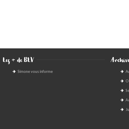
Les + de BLV
Archive
Simone vous informe
A
O
S
A
Ju