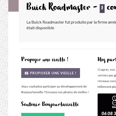
Buick Roadmaster -
co
1
La Buick Roadmaster fut produite par la firme amé
était disponible
Proposer une vieille !
Nos par
Ci après, nos
PROPOSER UNE VIEILLE !
serions pas g
réseaux soci
Vous souhaitez participer au développement de
tellement plu
Bonjourlavieille ? Envoyez vos photos de vieilles !
Soutenir Bonjourlavieille