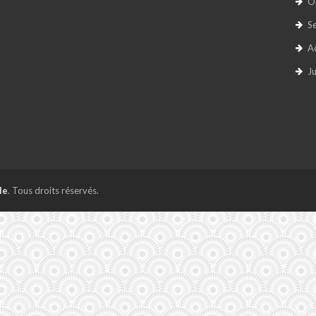
O
S
A
Ju
le
. Tous droits réservés.