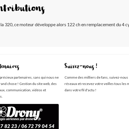
ntributions
r la 320, ce moteur développe alors 122 ch en remplacement du 4 cy
tenaires
Suivez-nous !
 précieux partenaires, sans qui nous ne
Comme des milliers de fans, suivez-nous 
rand chose ! Gestion du site web, des
réseaux et recevez votre veilles tous les 
aux, communication, vidéos et
dans votre fil d'actu !
s.