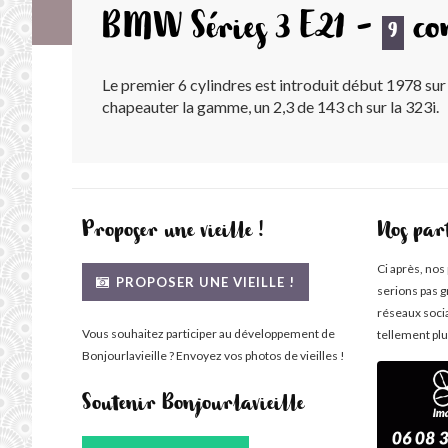
BMW Séries 3 E21 -
co
9
Le premier 6 cylindres est introduit début 1978 su
chapeauter la gamme, un 2,3 de 143 ch sur la 323i.
Proposer une vieille !
Nos par
Ci après, nos
PROPOSER UNE VIEILLE !
serions pas g
réseaux soci
Vous souhaitez participer au développement de
tellement plu
Bonjourlavieille ? Envoyez vos photos de vieilles !
Soutenir Bonjourlavieille