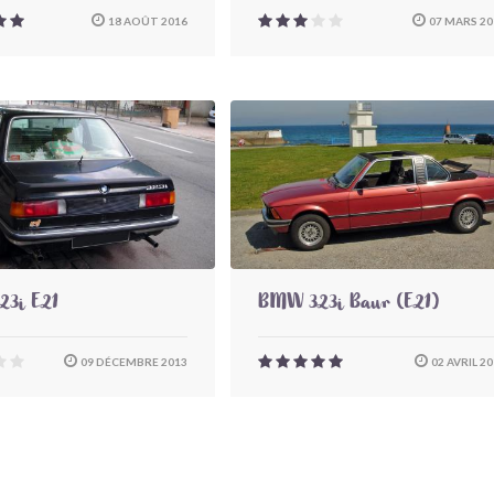
18 AOÛT 2016
07 MARS 20
3i E21
BMW 323i Baur (E21)
09 DÉCEMBRE 2013
02 AVRIL 2