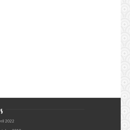
s
vril 2022