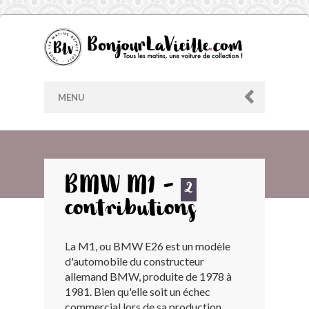
MENU
AU HASARD
BMW M1 -
2
contributions
ARCHIVES
La M1, ou BMW E26 est un modèle
LES CONTRIBUTEURS
d'automobile du constructeur
allemand BMW, produite de 1978 à
LE BLOG
1981. Bien qu'elle soit un échec
commercial lors de sa production,