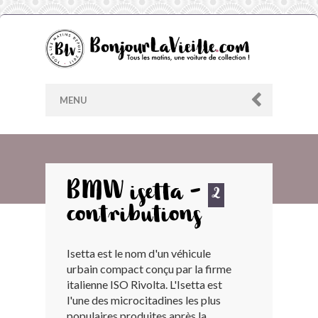
MENU
AU HASARD
BMW isetta -
2
contributions
ARCHIVES
Isetta est le nom d'un véhicule
LES CONTRIBUTEURS
urbain compact conçu par la firme
italienne ISO Rivolta. L'Isetta est
LE BLOG
l'une des microcitadines les plus
populaires produites après la