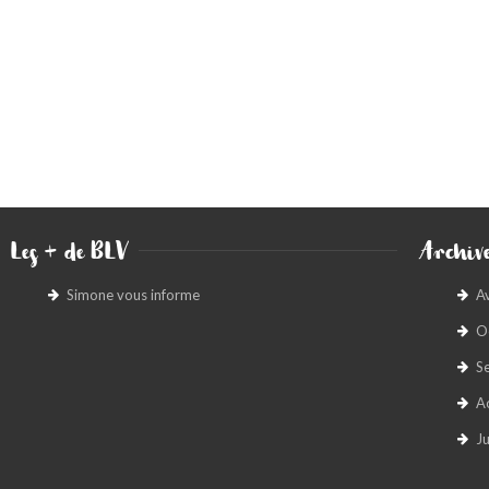
Les + de BLV
Archive
Simone vous informe
A
O
S
A
Ju