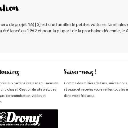
ution
 projet 16) [3] est une famille de petites voitures familiales 
 a été lancé en 1962 et pour la plupart de la prochaine décennie, le
tenaires
Suivez-nous !
 précieux partenaires, sans qui nous ne
Comme des milliers de fans, suivez-nous 
rand chose ! Gestion du site web, des
réseaux et recevez votre veilles tous les 
aux, communication, vidéos et
dans votre fil d'actu !
s.