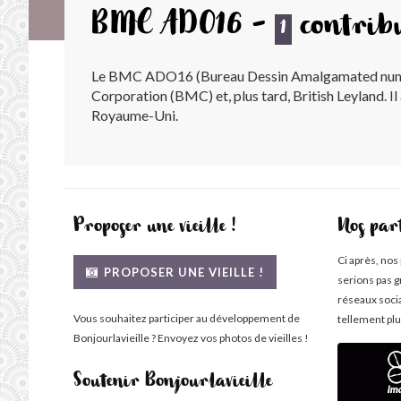
BMC ADO16 -
contrib
1
Le BMC ADO16 (Bureau Dessin Amalgamated numéro de
Corporation (BMC) et, plus tard, British Leyland. Il
Royaume-Uni.
Proposer une vieille !
Nos par
Ci après, nos
PROPOSER UNE VIEILLE !
serions pas g
réseaux soci
Vous souhaitez participer au développement de
tellement plu
Bonjourlavieille ? Envoyez vos photos de vieilles !
Soutenir Bonjourlavieille