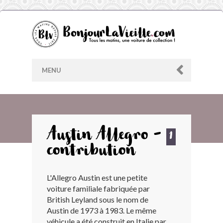
MENU
AU HASARD
Austin Allegro -
1
contribution
ARCHIVES
L'Allegro Austin est une petite
LES CONTRIBUTEURS
voiture familiale fabriquée par
British Leyland sous le nom de
LE BLOG
Austin de 1973 à 1983. Le même
véhicule a été construit en Italie par