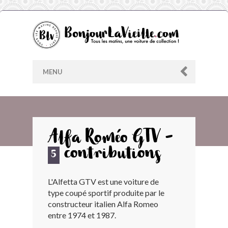
MENU
AU HASARD
Alfa Roméo GTV -
contributions
ARCHIVES
5
L'Alfetta GTV est une voiture de
LES CONTRIBUTEURS
type coupé sportif produite par le
constructeur italien Alfa Romeo
LE BLOG
entre 1974 et 1987.