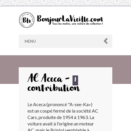
MENU
AU HASARD
AC Aceca -
1
contribution
ARCHIVES
Le Aceca (prononcé "A-see-Ka»)
LES CONTRIBUTEURS
est un coupé fermé de la société AC
Cars, produite de 1954 à 1963. La
LE BLOG
voiture avait à l'origine un moteur
AC, mais le Bristol semblable à