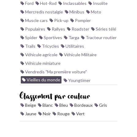
Ford
Hot-Rod
Inclassables
Insolite
Mercredis nostalgie
Minibus
Moto
Muscle cars
Pick-up
Pompier
Populaires
Rallyes
Roadster
Séries télé
Spider
Sportives
Targa
Tracteur routier
Trails
Tricycles
Utilitaires
Véhicule agricole
Véhicule Militaire
Véhicule miniature
Vendredis "Ma première voiture"
Vieilles du monde
Youngtimer
Classement par couleur
Beige
Blanc
Bleu
Bordeaux
Gris
Jaune
Noir
Rouge
Vert