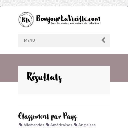
MENU
AU HASARD
Résultats
ARCHIVES
LES CONTRIBUTEURS
Classement par Pays
LE BLOG
Allemandes
Américaines
Anglaises