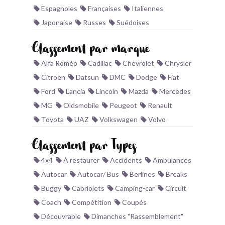
Espagnoles
Françaises
Italiennes
BONJOURLAVIEILLE ?
Japonaise
Russes
Suédoises
MODÈLES ET MARQUES
Classement par marque
Alfa Roméo
Cadillac
Chevrolet
Chrysler
COMMENT FONCTIONNE BLV ?
Citroën
Datsun
DMC
Dodge
Fiat
Ford
Lancia
Lincoln
Mazda
Mercedes
MG
Oldsmobile
Peugeot
Renault
Toyota
UAZ
Volkswagen
Volvo
Classement par Types
4x4
À restaurer
Accidents
Ambulances
Autocar
Autocar/ Bus
Berlines
Breaks
Buggy
Cabriolets
Camping-car
Circuit
Coach
Compétition
Coupés
Découvrable
Dimanches "Rassemblement"