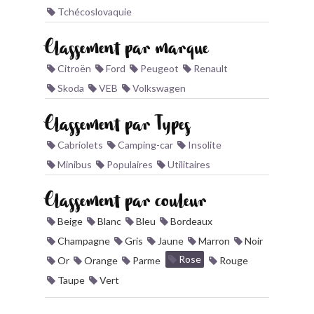
Tchécoslovaquie
BONJOURLAVIEILLE ?
Classement par marque
MODÈLES ET MARQUES
Citroën
Ford
Peugeot
Renault
Skoda
VEB
Volkswagen
COMMENT FONCTIONNE BLV ?
Classement par Types
Cabriolets
Camping-car
Insolite
Minibus
Populaires
Utilitaires
Classement par couleur
Beige
Blanc
Bleu
Bordeaux
Champagne
Gris
Jaune
Marron
Noir
Rose
Or
Orange
Parme
Rouge
Taupe
Vert