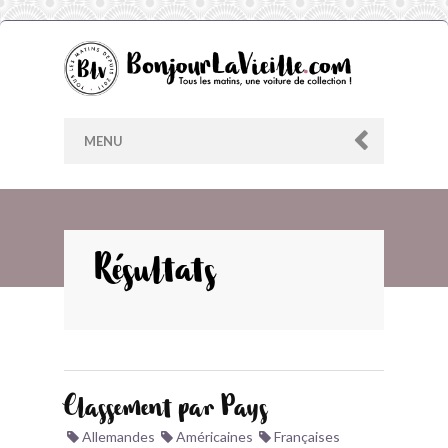
MENU
AU HASARD
Résultats
ARCHIVES
LES CONTRIBUTEURS
Classement par Pays
LE BLOG
Allemandes
Américaines
Françaises