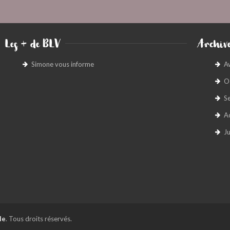
Les + de BLV
Archive
Simone vous informe
A
O
S
A
Ju
le
. Tous droits réservés.