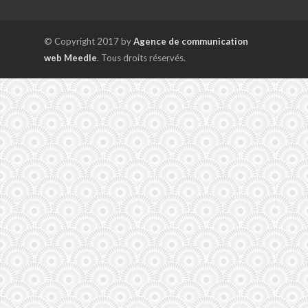
© Copyright 2017 by
Agence de communication
web Meedle
. Tous droits réservés.