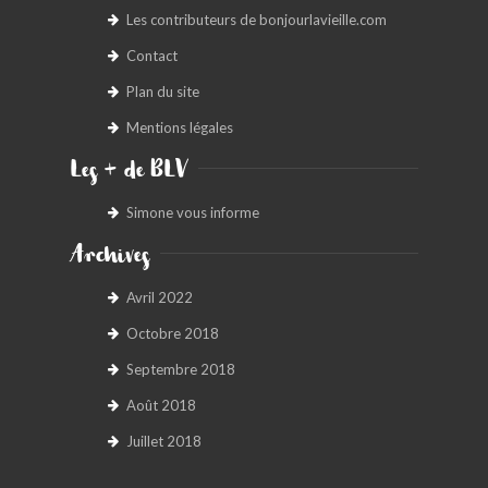
Les contributeurs de bonjourlavieille.com
BONJOURLAVIEILLE ?
Contact
MODÈLES ET MARQUES
Plan du site
Mentions légales
COMMENT FONCTIONNE BLV ?
Les + de BLV
Simone vous informe
Archives
Avril 2022
Octobre 2018
Septembre 2018
Août 2018
Juillet 2018