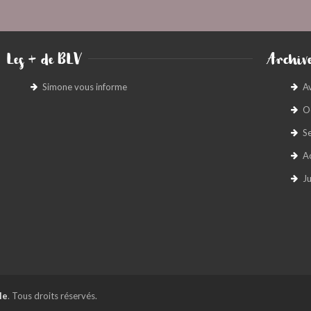
Les + de BLV
Archive
Simone vous informe
A
O
S
A
Ju
le
. Tous droits réservés.