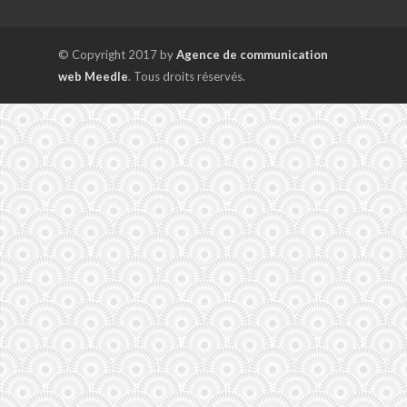
© Copyright 2017 by
Agence de communication
web Meedle
. Tous droits réservés.