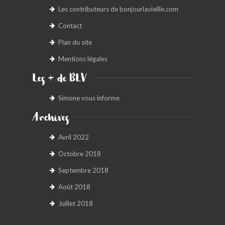
Les contributeurs de bonjourlavieille.com
BONJOURLAVIEILLE ?
Contact
MODÈLES ET MARQUES
Plan du site
Mentions légales
COMMENT FONCTIONNE BLV ?
Les + de BLV
Simone vous informe
Archives
Avril 2022
Octobre 2018
Septembre 2018
Août 2018
Juillet 2018