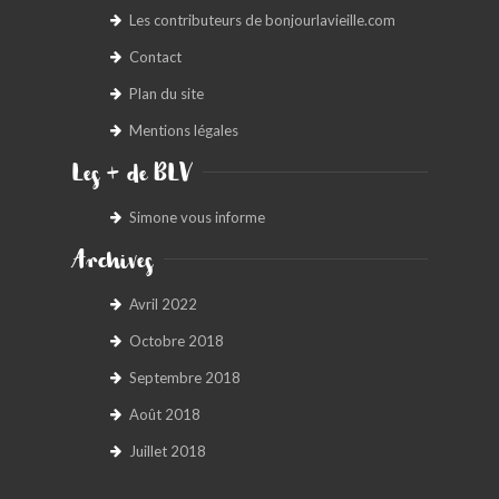
Les contributeurs de bonjourlavieille.com
BONJOURLAVIEILLE ?
Contact
MODÈLES ET MARQUES
Plan du site
Mentions légales
COMMENT FONCTIONNE BLV ?
Les + de BLV
Simone vous informe
Archives
Avril 2022
Octobre 2018
Septembre 2018
Août 2018
Juillet 2018