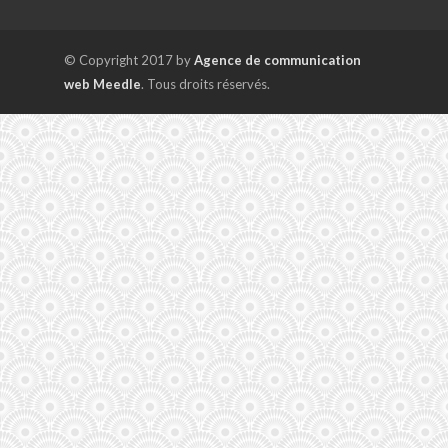
© Copyright 2017 by
Agence de communication
web Meedle
. Tous droits réservés.