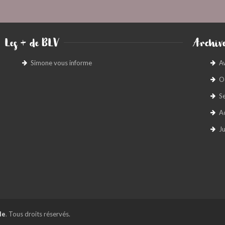
Les + de BLV
Archive
Simone vous informe
A
O
S
A
Ju
le
. Tous droits réservés.