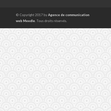
© Copyright 2017 by
Agence de communication
web Meedle
. Tous droits réservés.