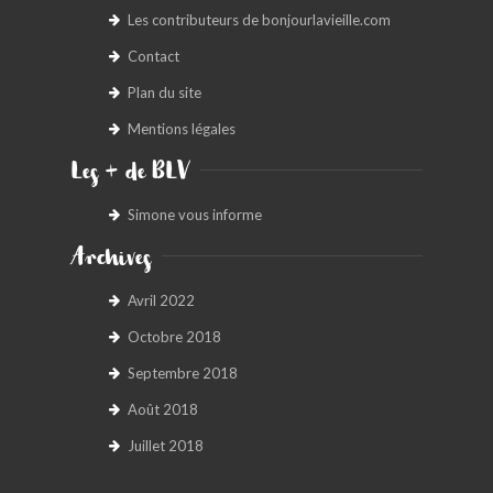
Les contributeurs de bonjourlavieille.com
BONJOURLAVIEILLE ?
Contact
MODÈLES ET MARQUES
Plan du site
Mentions légales
COMMENT FONCTIONNE BLV ?
Les + de BLV
Simone vous informe
Archives
Avril 2022
Octobre 2018
Septembre 2018
Août 2018
Juillet 2018