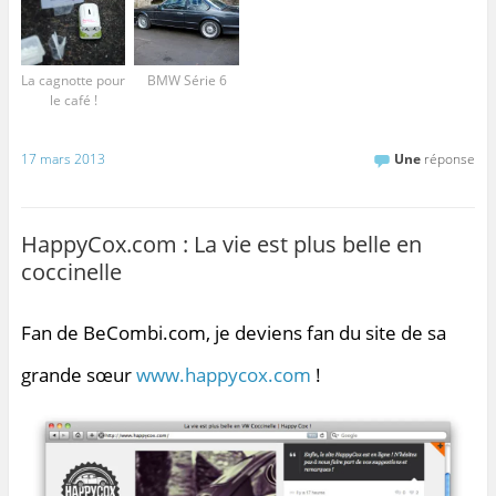
La cagnotte pour
BMW Série 6
le café !
17 mars 2013
Une
réponse
HappyCox.com : La vie est plus belle en
coccinelle
Fan de BeCombi.com, je deviens fan du site de sa
grande sœur
www.happycox.com
!