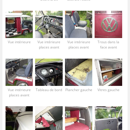
Vue intérieure
Vue intérieure
Vue intérieure
Trous dans la
places avant
places avant
face avant
Vue intérieure
Tableau de bord
Plancher gauche
Vitres gauche
places avant