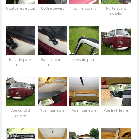
Gouttières et toit
Coffre ouvert
Coffre ouvert
Porte avant
gauche
Baie de pare-
Baie de pare-
Joints de porte
brise
brise
Vue du côté
Vue intérieure
Vue intérieure
Vue intérieure
gauche