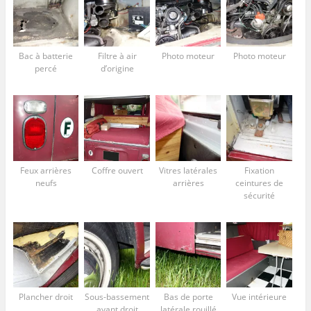
Bac à batterie
Filtre à air
Photo moteur
Photo moteur
percé
d’origine
Feux arrières
Coffre ouvert
Vitres latérales
Fixation
neufs
arrières
ceintures de
sécurité
Plancher droit
Sous-bassement
Bas de porte
Vue intérieure
avant droit
latérale rouillé