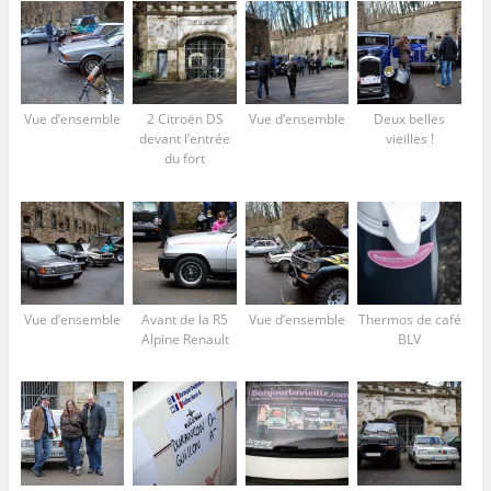
Vue d’ensemble
2 Citroën DS
Vue d’ensemble
Deux belles
devant l’entrée
vieilles !
du fort
Vue d’ensemble
Avant de la R5
Vue d’ensemble
Thermos de café
Alpine Renault
BLV