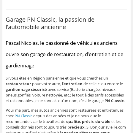
Garage PN Classic, la passion de
l’automobile ancienne
Pascal Nicolas, le passionné de véhicules anciens
ouvre son garage de restauration, d’entretien et de
gardiennage
Si vous êtes en Région parisienne et que vous cherchez un
restaurateur
pour votre auto, l’
entretien
de celle-ci ou encore le
gardiennage sécurisé
avec service (Batterie chargée, niveaux,
pneus gonflés, voiture nettoyée, etc.) le tout à des tarifs accessibles
et raisonnables, je ne connais qu’un nom, c’est le garage
PN Classic
.
Pour ma part, mes autos anciennes sont restaurées et entretenues
chez
PN Classic
depuis des années et je ne peux que le
recommander, car le travail est de
qualité
,
précis
,
durable
et les
conseils donnés sont toujours très
précieux
. Si Bonjourlavieille.com
existe aujourd’hui c’est grâce à la
passion dévorante pour