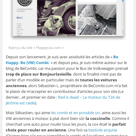
Aperçu du site « Happycox.com »
Depuis son lancement, je suis avec assiduité les articles de «
Be
Happy. Be (VW) Combi.
» et depuis peu, je suis même auteur sur le
blog de BeCombi, car ma passion pour le Bus de Volkswagen prenait
trop de place sur Bonjourlavieille
, dont la finalité n’est pas de
parler d’un modèle en particulier mais de
toutes les voitures
anciennes
, alors Sébastien L. propriétaire de BeCombi.com m’a fait
le plaisir de m’accepter en contributeur d’articles pour son site (Le
dernier…et premier en date :
Red is dead – Le moteur du T2A de
Jérôme est raide
).
Mais Sébastien, qui aime
les combi et en possède un
, aime aussi les
VW anciennes à moteur à plat dont bien sûr
la coccinelle
. Comme il
cherchait une auto pour rouler tous les jours, la cox était le
parfait
choix pour rouler en ancienne
. Une fois sa
bestiole acquise
(Orange bien sûr pour compléter le combi et l’acadiane, orange tous