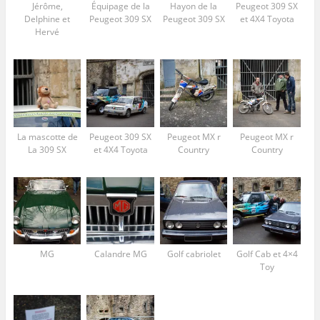
Jérôme,
Équipage de la
Hayon de la
Peugeot 309 SX
Delphine et
Peugeot 309 SX
Peugeot 309 SX
et 4X4 Toyota
Hervé
La mascotte de
Peugeot 309 SX
Peugeot MX r
Peugeot MX r
La 309 SX
et 4X4 Toyota
Country
Country
MG
Calandre MG
Golf cabriolet
Golf Cab et 4×4
Toy