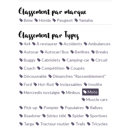
BONJOURLAVIEILLE ?
Classement par marque
Bmw
Honda
Peugeot
Yamaha
MODÈLES ET MARQUES
Classement par Types
COMMENT FONCTIONNE BLV ?
4x4
À restaurer
Accidents
Ambulances
Autocar
Autocar/ Bus
Berlines
Breaks
Buggy
Cabriolets
Camping-car
Circuit
Coach
Compétition
Coupés
Découvrable
Dimanches "Rassemblement"
Ford
Hot-Rod
Inclassables
Insolite
Moto
Mercredis nostalgie
Minibus
Muscle cars
Pick-up
Pompier
Populaires
Rallyes
Roadster
Séries télé
Spider
Sportives
Targa
Tracteur routier
Trails
Tricycles