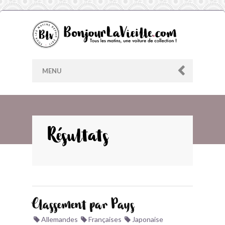
MENU
AU HASARD
Résultats
ARCHIVES
LES CONTRIBUTEURS
Classement par Pays
LE BLOG
Allemandes
Françaises
Japonaise