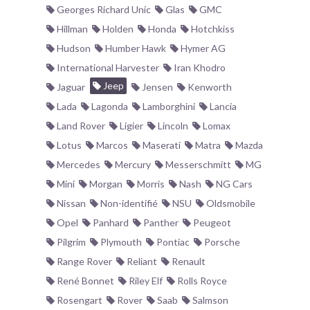
Georges Richard Unic
Glas
GMC
Hillman
Holden
Honda
Hotchkiss
Hudson
Humber Hawk
Hymer AG
International Harvester
Iran Khodro
Jeep
Jaguar
Jensen
Kenworth
Lada
Lagonda
Lamborghini
Lancia
Land Rover
Ligier
Lincoln
Lomax
Lotus
Marcos
Maserati
Matra
Mazda
Mercedes
Mercury
Messerschmitt
MG
Mini
Morgan
Morris
Nash
NG Cars
Nissan
Non-identifié
NSU
Oldsmobile
Opel
Panhard
Panther
Peugeot
Pilgrim
Plymouth
Pontiac
Porsche
Range Rover
Reliant
Renault
René Bonnet
Riley Elf
Rolls Royce
Rosengart
Rover
Saab
Salmson