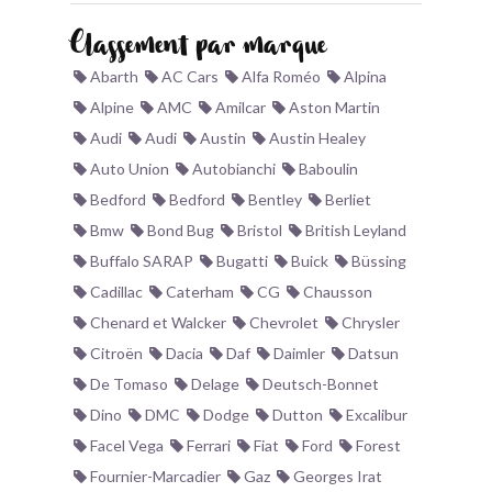
BONJOURLAVIEILLE ?
Classement par marque
Abarth
AC Cars
Alfa Roméo
Alpina
MODÈLES ET MARQUES
Alpine
AMC
Amilcar
Aston Martin
Audi
Audi
Austin
Austin Healey
COMMENT FONCTIONNE BLV ?
Auto Union
Autobianchi
Baboulin
Bedford
Bedford
Bentley
Berliet
Bmw
Bond Bug
Bristol
British Leyland
Buffalo SARAP
Bugatti
Buick
Büssing
Cadillac
Caterham
CG
Chausson
Chenard et Walcker
Chevrolet
Chrysler
Citroën
Dacia
Daf
Daimler
Datsun
De Tomaso
Delage
Deutsch-Bonnet
Dino
DMC
Dodge
Dutton
Excalibur
Facel Vega
Ferrari
Fiat
Ford
Forest
Fournier-Marcadier
Gaz
Georges Irat