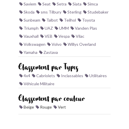
Saviem
Seat
Setra
Siata
Simca
Skoda
sms Tilbury
Sterling
Studebaker
Sunbeam
Talbot
Teilhol
Toyota
Triumph
UAZ
UMM
Vanden Plas
Vauxhall
VEB
Vespa
Vilac
Volkswagen
Volvo
Willys Overland
Yamaha
Zastava
Classement par Types
4x4
Cabriolets
Inclassables
Utilitaires
Véhicule Militaire
Classement par couleur
Beige
Rouge
Vert