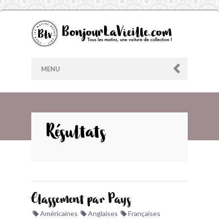
MENU
AU HASARD
Résultats
ARCHIVES
LES CONTRIBUTEURS
Classement par Pays
LE BLOG
Américaines
Anglaises
Françaises