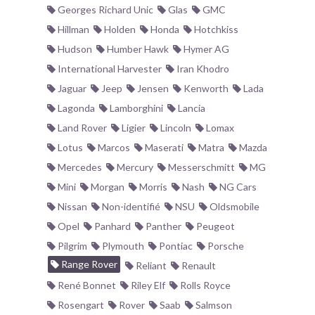
Georges Richard Unic
Glas
GMC
Hillman
Holden
Honda
Hotchkiss
Hudson
Humber Hawk
Hymer AG
International Harvester
Iran Khodro
Jaguar
Jeep
Jensen
Kenworth
Lada
Lagonda
Lamborghini
Lancia
Land Rover
Ligier
Lincoln
Lomax
Lotus
Marcos
Maserati
Matra
Mazda
Mercedes
Mercury
Messerschmitt
MG
Mini
Morgan
Morris
Nash
NG Cars
Nissan
Non-identifié
NSU
Oldsmobile
Opel
Panhard
Panther
Peugeot
Pilgrim
Plymouth
Pontiac
Porsche
Range Rover
Reliant
Renault
René Bonnet
Riley Elf
Rolls Royce
Rosengart
Rover
Saab
Salmson