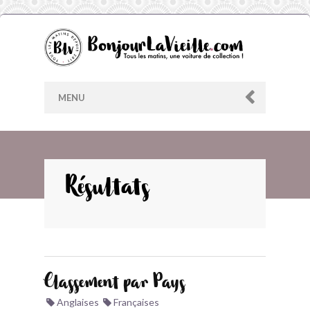
MENU
AU HASARD
Résultats
ARCHIVES
LES CONTRIBUTEURS
Classement par Pays
LE BLOG
Anglaises
Françaises