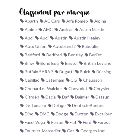
BONJOURLAVIEILLE ?
Classement par marque
Abarth
AC Cars
Alfa Roméo
Alpina
MODÈLES ET MARQUES
Alpine
AMC
Amilcar
Aston Martin
Audi
Audi
Austin
Austin Healey
COMMENT FONCTIONNE BLV ?
Auto Union
Autobianchi
Baboulin
Bedford
Bedford
Bentley
Berliet
Bmw
Bond Bug
Bristol
British Leyland
Buffalo SARAP
Bugatti
Buick
Büssing
Cadillac
Caterham
CG
Chausson
Chenard et Walcker
Chevrolet
Chrysler
Citroën
Dacia
Daf
Daimler
Datsun
De Tomaso
Delage
Deutsch-Bonnet
Dino
DMC
Dodge
Dutton
Excalibur
Facel Vega
Ferrari
Fiat
Ford
Forest
Fournier-Marcadier
Gaz
Georges Irat