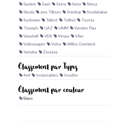
Saviem
Seat
Setra
Siata
Simca
Skoda
sms Tilbury
Sterling
Studebaker
Sunbeam
Talbot
Teilhol
Toyota
Triumph
UAZ
UMM
Vanden Plas
Vauxhall
VEB
Vespa
Vilac
Volkswagen
Volvo
Willys Overland
Yamaha
Zastava
Classement par Types
4x4
Inclassables
Insolite
Classement par couleur
Blanc