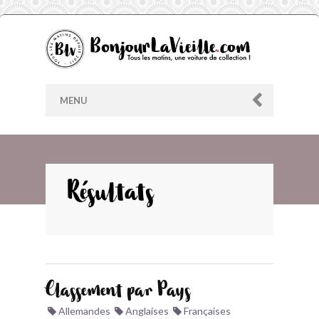
MENU
AU HASARD
Résultats
ARCHIVES
LES CONTRIBUTEURS
Classement par Pays
LE BLOG
Allemandes
Anglaises
Françaises