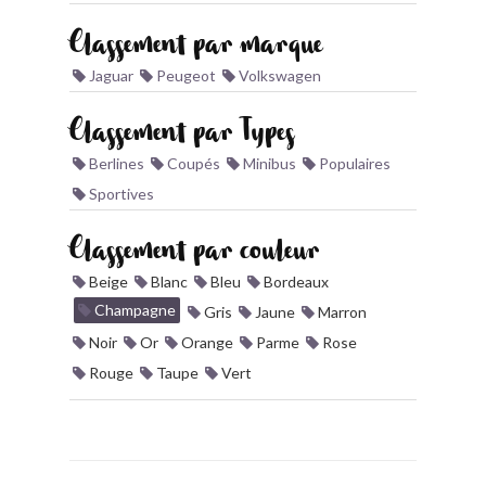
BONJOURLAVIEILLE ?
Classement par marque
Jaguar
Peugeot
Volkswagen
MODÈLES ET MARQUES
Classement par Types
COMMENT FONCTIONNE BLV ?
Berlines
Coupés
Minibus
Populaires
Sportives
Classement par couleur
Beige
Blanc
Bleu
Bordeaux
Champagne
Gris
Jaune
Marron
Noir
Or
Orange
Parme
Rose
Rouge
Taupe
Vert