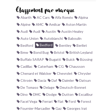
BONJOURLAVIEILLE ?
Classement par marque
Abarth
AC Cars
Alfa Roméo
Alpina
MODÈLES ET MARQUES
Alpine
AMC
Amilcar
Aston Martin
Audi
Audi
Austin
Austin Healey
COMMENT FONCTIONNE BLV ?
Auto Union
Autobianchi
Baboulin
Bedford
Bedford
Bentley
Berliet
Bmw
Bond Bug
Bristol
British Leyland
Buffalo SARAP
Bugatti
Buick
Büssing
Cadillac
Caterham
CG
Chausson
Chenard et Walcker
Chevrolet
Chrysler
Citroën
Dacia
Daf
Daimler
Datsun
De Tomaso
Delage
Deutsch-Bonnet
Dino
DMC
Dodge
Dutton
Excalibur
Facel Vega
Ferrari
Fiat
Ford
Forest
Fournier-Marcadier
Gaz
Georges Irat