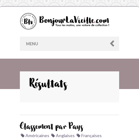
MENU
AU HASARD
Résultats
ARCHIVES
LES CONTRIBUTEURS
Classement par Pays
LE BLOG
Américaines
Anglaises
Françaises