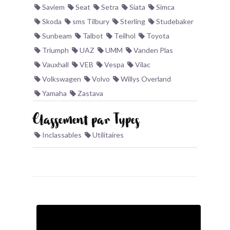
Saviem
Seat
Setra
Siata
Simca
Skoda
sms Tilbury
Sterling
Studebaker
Sunbeam
Talbot
Teilhol
Toyota
Triumph
UAZ
UMM
Vanden Plas
Vauxhall
VEB
Vespa
Vilac
Volkswagen
Volvo
Willys Overland
Yamaha
Zastava
Classement par Types
Inclassables
Utilitaires