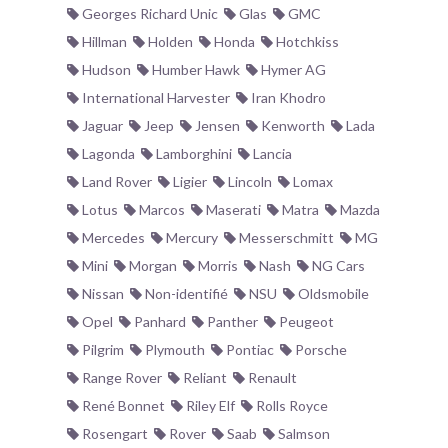
Georges Richard Unic
Glas
GMC
Hillman
Holden
Honda
Hotchkiss
Hudson
Humber Hawk
Hymer AG
International Harvester
Iran Khodro
Jaguar
Jeep
Jensen
Kenworth
Lada
Lagonda
Lamborghini
Lancia
Land Rover
Ligier
Lincoln
Lomax
Lotus
Marcos
Maserati
Matra
Mazda
Mercedes
Mercury
Messerschmitt
MG
Mini
Morgan
Morris
Nash
NG Cars
Nissan
Non-identifié
NSU
Oldsmobile
Opel
Panhard
Panther
Peugeot
Pilgrim
Plymouth
Pontiac
Porsche
Range Rover
Reliant
Renault
René Bonnet
Riley Elf
Rolls Royce
Rosengart
Rover
Saab
Salmson