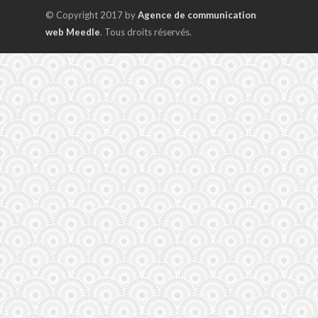
© Copyright 2017 by
Agence de communication
web Meedle
. Tous droits réservés.